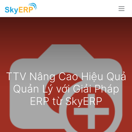
Skip to Content
TTV Nâng Cao Hiệu Quả
Quản Lý với Giải Pháp
ERP từ SkyERP