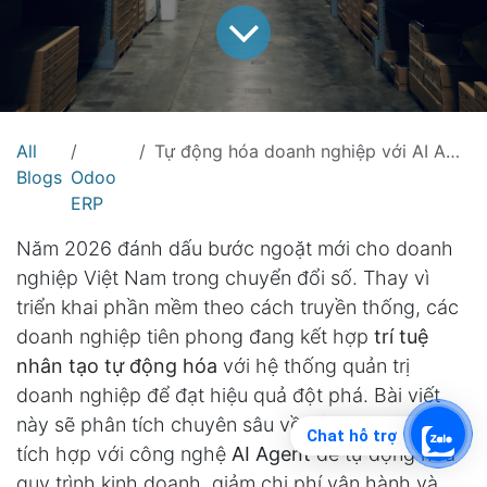
All
Tự động hóa doanh nghiệp với AI Agent trong Odoo 19 | SkyERP
Blogs
Odoo
ERP
Năm 2026 đánh dấu bước ngoặt mới cho doanh
nghiệp Việt Nam trong chuyển đổi số. Thay vì
triển khai phần mềm theo cách truyền thống, các
doanh nghiệp tiên phong đang kết hợp
trí tuệ
nhân tạo tự động hóa
với hệ thống quản trị
doanh nghiệp để đạt hiệu quả đột phá. Bài viết
này sẽ phân tích chuyên sâu về cách
Odoo 19
Chat hỗ trợ
tích hợp với công nghệ
AI Agent
để tự động hóa
quy trình kinh doanh, giảm chi phí vận hành và