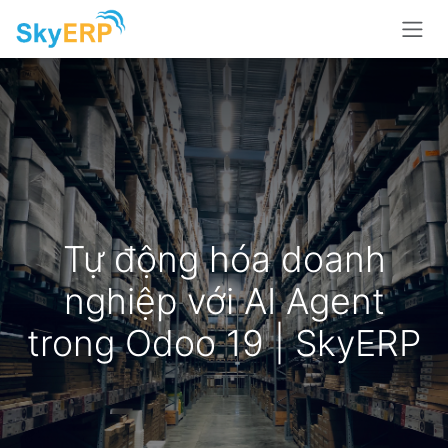
Skip to Content
Tự động hóa doanh
nghiệp với AI Agent
trong Odoo 19 | SkyERP