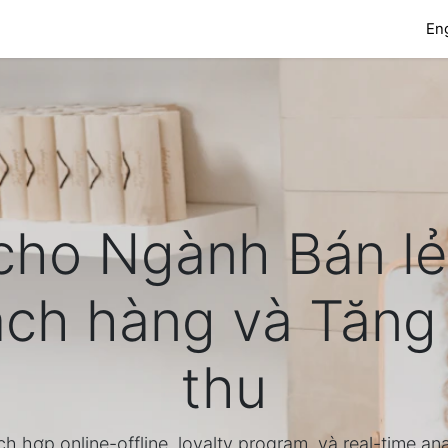
Services
Industry-Specific Solutions
Blog
Eng
ho Ngành Bán lẻ: 
ch hàng và Tăn
thu
ch hợp online-offline, loyalty program, và real-time an