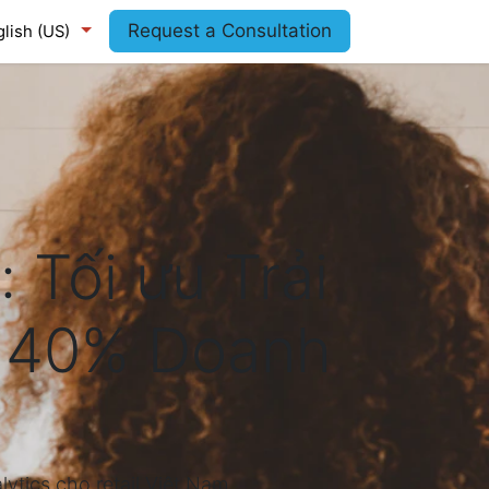
Request a Consultation
lish (US)
Tối ưu Trải
g 40% Doanh
alytics cho retail Việt Nam