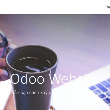
Services
Industry-Specific Solutions
Blog
Eng
Odoo Website
 hướng dẫn bạn cách xây dựng website sử dụng odoo we