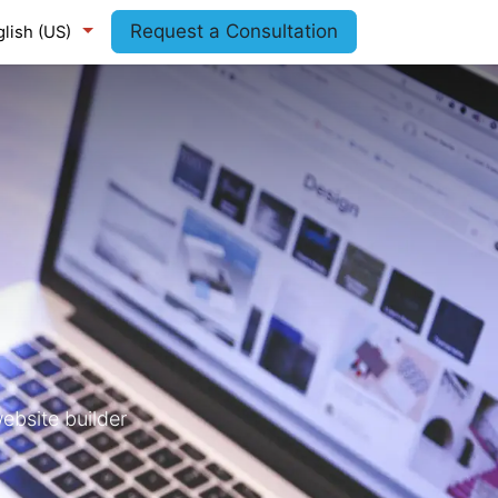
Request a Consultation
lish (US)
bsite builder