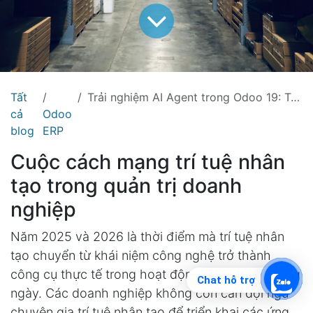
Tất
Trải nghiệm AI Agent trong Odoo 19: Trợ lý trí tuệ nhân tạo cho mọi phòng ban doanh nghiệp
cả
Odoo
blog
ERP
Cuộc cách mạng trí tuệ nhân
tạo trong quản trị doanh
nghiệp
Năm 2025 và 2026 là thời điểm mà trí tuệ nhân
tạo chuyển từ khái niệm công nghệ trở thành
công cụ thực tế trong hoạt động kinh doanh hàng
Chat hỗ trợ
ngày. Các doanh nghiệp không còn cần đội ngũ
chuyên gia trí tuệ nhân tạo để triển khai các ứng