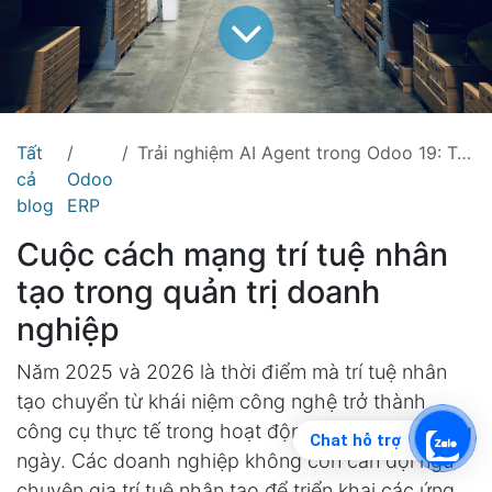
Tất
Trải nghiệm AI Agent trong Odoo 19: Trợ lý trí tuệ nhân tạo cho mọi phòng ban doanh nghiệp
cả
Odoo
blog
ERP
Cuộc cách mạng trí tuệ nhân
tạo trong quản trị doanh
nghiệp
Năm 2025 và 2026 là thời điểm mà trí tuệ nhân
tạo chuyển từ khái niệm công nghệ trở thành
công cụ thực tế trong hoạt động kinh doanh hàng
Chat hỗ trợ
ngày. Các doanh nghiệp không còn cần đội ngũ
chuyên gia trí tuệ nhân tạo để triển khai các ứng