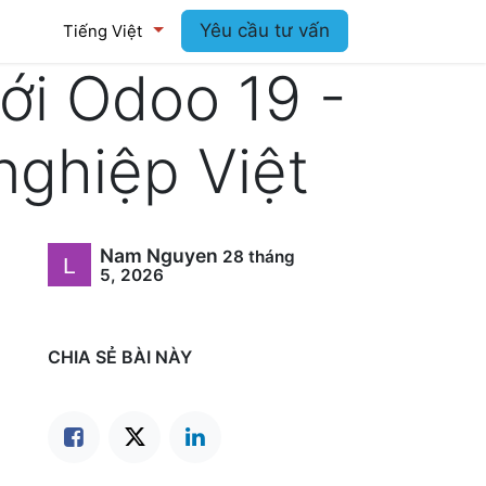
log
Yêu cầu tư vấn
Tiếng Việt
ới Odoo 19 -
nghiệp Việt
Nam Nguyen
28 tháng
5, 2026
CHIA SẺ BÀI NÀY