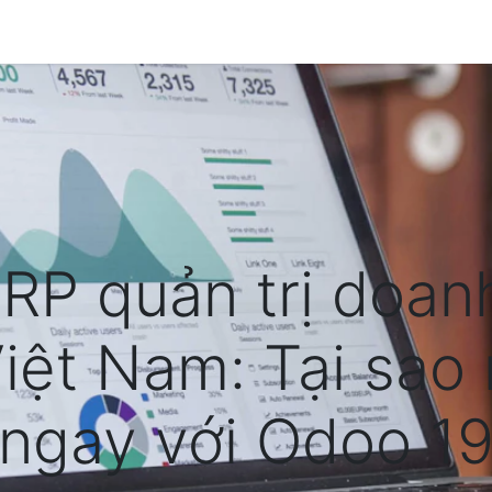
Về SkyERP
Dịch vụ
Giải pháp chuyên ngành
B
P quản trị doan
Việt Nam: Tại sao
ngay với Odoo 1