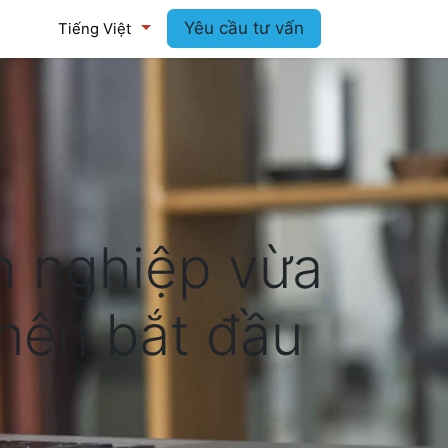
log
Yêu cầu tư vấn
Tiếng Việt
h nghiệp vừa
 nên bắt đầu
9