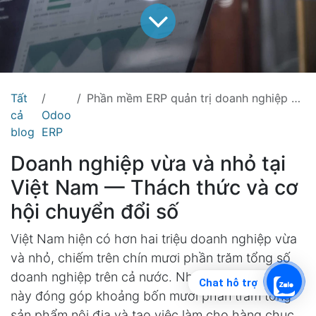
Tất
Phần mềm ERP quản trị doanh nghiệp vừa và nhỏ tại Việt Nam: Tại sao nên bắt đầu ngay với Odoo 19
cả
Odoo
blog
ERP
Doanh nghiệp vừa và nhỏ tại
Việt Nam — Thách thức và cơ
hội chuyển đổi số
Việt Nam hiện có hơn hai triệu doanh nghiệp vừa
và nhỏ, chiếm trên chín mươi phần trăm tổng số
doanh nghiệp trên cả nước. Những doanh nghiệp
Chat hỗ trợ
này đóng góp khoảng bốn mươi phần trăm tổng
sản phẩm nội địa và tạo việc làm cho hàng chục