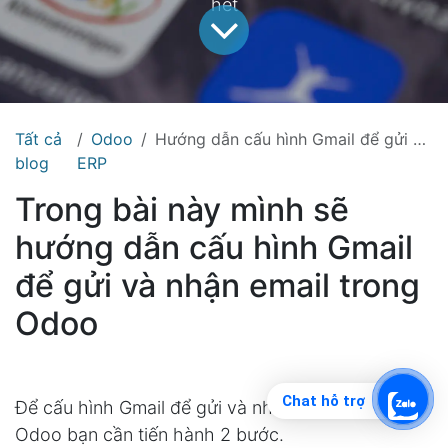
hết
Tất cả
Odoo
Hướng dẫn cấu hình Gmail để gửi và nhận email trong Odoo
blog
ERP
Trong bài này mình sẽ
hướng dẫn cấu hình Gmail
để gửi và nhận email trong
Odoo
Chat hỗ trợ
Để cấu hình Gmail để gửi và nhận Email trong
Odoo bạn cần tiến hành 2 bước.