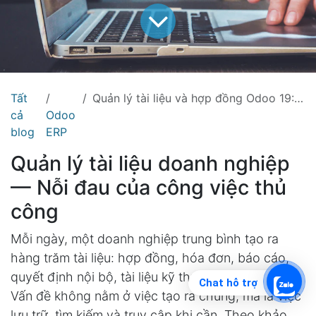
Tất
Quản lý tài liệu và hợp đồng Odoo 19: Giải pháp lưu trữ tập trung cho doanh nghiệp
cả
Odoo
blog
ERP
Quản lý tài liệu doanh nghiệp
— Nỗi đau của công việc thủ
công
Mỗi ngày, một doanh nghiệp trung bình tạo ra
hàng trăm tài liệu: hợp đồng, hóa đơn, báo cáo,
quyết định nội bộ, tài liệu kỹ thuật, hồ sơ nhân sự.
Chat hỗ trợ
Vấn đề không nằm ở việc tạo ra chúng, mà là việc
lưu trữ, tìm kiếm và truy cập khi cần. Theo khảo