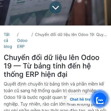
Tất
Chuyển đổi dữ liệu lên Odoo 19: Quy trình an toàn cho doanh nghiệp Việt
cả
Odoo
blog
ERP
Chuyển đổi dữ liệu lên Odoo
19 — Từ bảng tính đến hệ
thống ERP hiện đại
Quyết định chuyển từ bảng tính và phần mềm kế
toán cũ sang hệ thống quản trị doanh nghiệp
Odoo 19 là bước ngoặt quan trọng cho mọi doanh
Chat hỗ trợ
nghiệp. Tuy nhiên, rào cản lớn nhất không phải là
chi phí phần mềm hay thời gian đào tạo, mà là nỗi