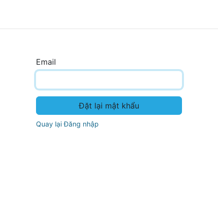
Về SkyERP
Dịch vụ
Giải pháp chuyên ngành
B
Email
Đặt lại mật khẩu
Quay lại Đăng nhập