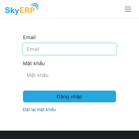
Skip to Content
Email
Mật khẩu
Đăng nhập
Đặt lại mật khẩu