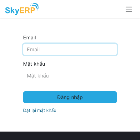
Skip to Content
Email
Mật khẩu
Đăng nhập
Đặt lại mật khẩu