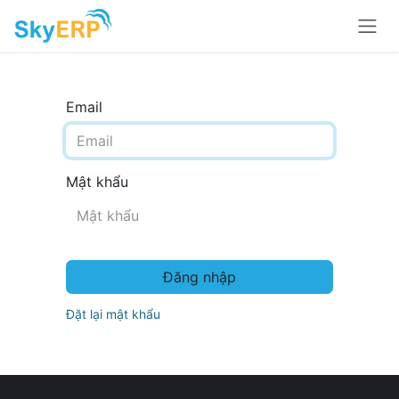
Skip to Content
Email
Mật khẩu
Đăng nhập
Đặt lại mật khẩu