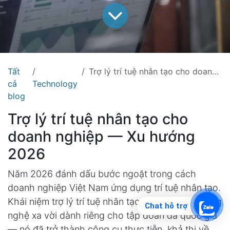
Tất
Trợ lý trí tuệ nhân tạo cho doanh nghiệp Việt — Hướng dẫn triển khai 2026
cả
Technology
blog
Trợ lý trí tuệ nhân tạo cho
doanh nghiệp — Xu hướng
2026
Năm 2026 đánh dấu bước ngoặt trong cách
doanh nghiệp Việt Nam ứng dụng trí tuệ nhân tạo.
Khái niệm trợ lý trí tuệ nhân tạo không còn là công
Chat hỗ trợ
nghệ xa vời dành riêng cho tập đoàn đa quốc gia
— nó đã trở thành công cụ thực tiễn, khả thi về