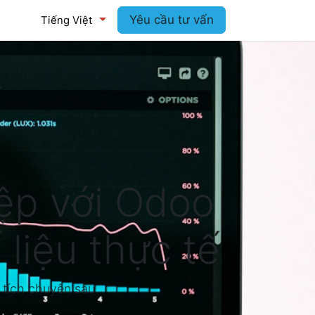
log
Yêu cầu tư vấn
Tiếng Việt
iệp với Odoo
 liệu thực tế
 tích chuyên sâu