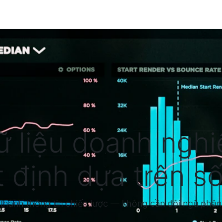
Về SkyERP
Dịch vụ
Giải pháp chuyên ngành
B
ữ liệu doanh ngh
 định dựa trên số
ô thành thông tin chiến lược — không cần đội ngũ phân