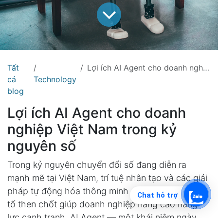
Tất
Lợi ích AI Agent cho doanh nghiệp Việt Nam trong kỷ nguyên số
cả
Technology
blog
Lợi ích AI Agent cho doanh
nghiệp Việt Nam trong kỷ
nguyên số
Trong kỷ nguyên chuyển đổi số đang diễn ra
mạnh mẽ tại Việt Nam, trí tuệ nhân tạo và các giải
pháp tự động hóa thông minh đang trở thành yếu
Chat hỗ trợ
tố then chốt giúp doanh nghiệp nâng cao năng
lực cạnh tranh. AI Agent — một khái niệm ngày