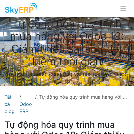
Skip to Content
Tự động hóa quy trình
mua hàng với Odoo 19:
Giảm thiểu sai sót, tiết
kiệm thời gian
Tối ưu hóa chuỗi cung ứng và mua sắm với Odoo
19
Tất
Tự động hóa quy trình mua hàng với Odoo 19: Giảm thiểu sai sót, tiết kiệm thời gian
cả
Odoo
blog
ERP
Tự động hóa quy trình mua