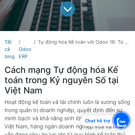
Tất
Tự động hóa Kế toán với Odoo 18: Từ Hóa đơn đến Báo cáo Tài chính — Giảm 80% Thời gian
cả
Odoo
blog
ERP
Cách mạng Tự động hóa Kế
toán trong Kỷ nguyên Số tại
Việt Nam
Hoạt động kế toán và tài chính luôn là xương sống
trong quản trị doanh nghiệp, quyết định đến sự
minh bạch và khả năng sinh lời của tổ chức. Tại
Chat hỗ trợ
Việt Nam, hàng ngàn doanh nghiệp vừa và nhỏ
vẫn đang chịu áp lực lớn từ quy trình kế toán thủ