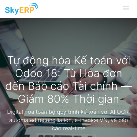
Skip to Content
Tự động hóa Kế toán với
Odoo 18: Từ Hóa đơn
đến Báo cáo Tài chính —
Giảm 80% Thời gian
Digital hóa toàn bộ quy trình kế toán với AI OCR,
automated reconciliation, e-invoice VN, và báo
cáo real-time