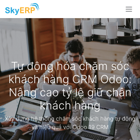
Skip to Content
Tự động hóa chăm sóc
khách hàng CRM Odoo:
Nâng cao tỷ lệ giữ chân
khách hàng
Xây dựng hệ thống chăm sóc khách hàng tự động
và hiệu quả với Odoo 19 CRM