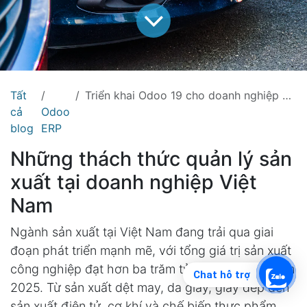
Tất
Triển khai Odoo 19 cho doanh nghiệp sản xuất tại Việt Nam: Từ nguyên vật liệu đến thành phẩm
cả
Odoo
blog
ERP
Những thách thức quản lý sản
xuất tại doanh nghiệp Việt
Nam
Ngành sản xuất tại Việt Nam đang trải qua giai
đoạn phát triển mạnh mẽ, với tổng giá trị sản xuất
công nghiệp đạt hơn ba trăm tỷ đô la Mỹ vào năm
Chat hỗ trợ
2025. Từ sản xuất dệt may, da giầy, giày dép đến
sản xuất điện tử, cơ khí và chế biến thực phẩm,