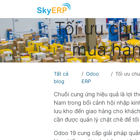
Skip to Content
Tối ưu chu
mua hàn
Tất cả
Odoo
Tối ưu chu
blog
ERP
Chuỗi cung ứng hiệu quả là lợi t
Nam trong bối cảnh hội nhập kinh
lưu kho đến giao hàng cho khách
cần được quản lý chặt chẽ để tối
Odoo 19 cung cấp giải pháp quản