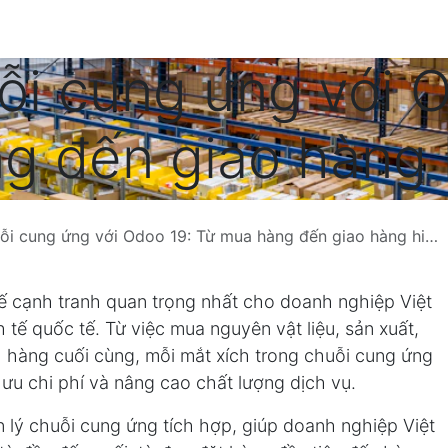
Về SkyERP
Dịch vụ
Giải pháp chuyên ngành
B
ỗi cung ứng với 
g đến giao hàng 
ỗi cung ứng với Odoo 19: Từ mua hàng đến giao hàng hiệu quả
hế cạnh tranh quan trọng nhất cho doanh nghiệp Việt
 tế quốc tế. Từ việc mua nguyên vật liệu, sản xuất,
 hàng cuối cùng, mỗi mắt xích trong chuỗi cung ứng
 ưu chi phí và nâng cao chất lượng dịch vụ.
 lý chuỗi cung ứng tích hợp, giúp doanh nghiệp Việt