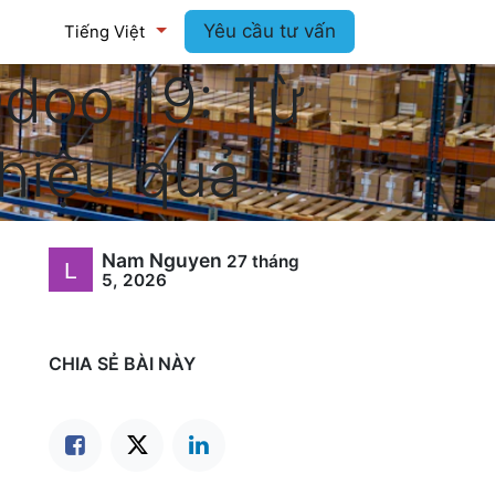
log
Yêu cầu tư vấn
Tiếng Việt
Odoo 19: Từ
hiệu quả
Nam Nguyen
27 tháng
5, 2026
CHIA SẺ BÀI NÀY