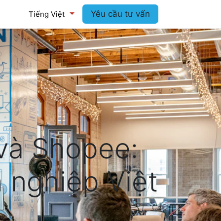
log
Yêu cầu tư vấn
Tiếng Việt
và Shopee:
 nghiệp Việt