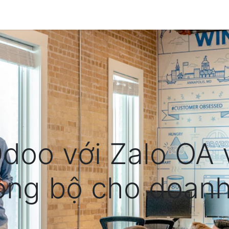
Về SkyERP
Dịch vụ
Giải pháp chuyên ngành
B
doo với Zalo OA 
ồng bộ cho doanh