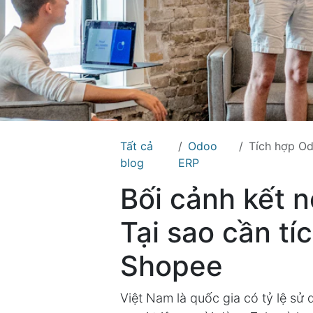
Tất cả
Odoo
Tích hợp Odoo
blog
ERP
Bối cảnh kết n
Tại sao cần tí
Shopee
Việt Nam là quốc gia có tỷ lệ s