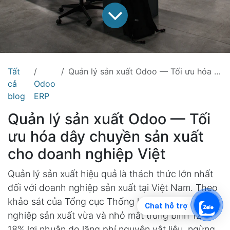
Tất
Quản lý sản xuất Odoo — Tối ưu hóa dây chuyền sản xuất cho doanh nghiệp Việt
cả
Odoo
blog
ERP
Quản lý sản xuất Odoo — Tối
ưu hóa dây chuyền sản xuất
cho doanh nghiệp Việt
Quản lý sản xuất hiệu quả là thách thức lớn nhất
đối với doanh nghiệp sản xuất tại Việt Nam. Theo
khảo sát của Tổng cục Thống kê, 58% doanh
Chat hỗ trợ
nghiệp sản xuất vừa và nhỏ mất trung bình 12-
18% lợi nhuận do lãng phí nguyên vật liệu, ngừng