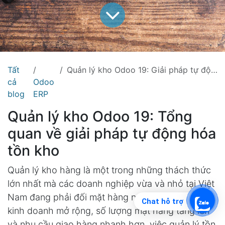
Tất
Quản lý kho Odoo 19: Giải pháp tự động hóa tồn kho cho doanh nghiệp Việt Nam
cả
Odoo
blog
ERP
Quản lý kho Odoo 19: Tổng
quan về giải pháp tự động hóa
tồn kho
Quản lý kho hàng là một trong những thách thức
lớn nhất mà các doanh nghiệp vừa và nhỏ tại Việt
Nam đang phải đối mặt hàng ngày. Khi quy mô
Chat hỗ trợ
kinh doanh mở rộng, số lượng mặt hàng tăng lên
và nhu cầu giao hàng nhanh hơn, việc quản lý tồn