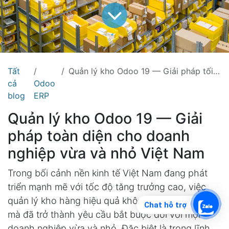
Tất
Quản lý kho Odoo 19 — Giải pháp tối ưu cho doanh nghiệp vừa và nhỏ Việt Nam
cả
Odoo
blog
ERP
Quản lý kho Odoo 19 — Giải
pháp toàn diện cho doanh
nghiệp vừa và nhỏ Việt Nam
Trong bối cảnh nền kinh tế Việt Nam đang phát
triển mạnh mẽ với tốc độ tăng trưởng cao, việc
quản lý kho hàng hiệu quả không còn là lựa chọn
Chat hỗ trợ
mà đã trở thành yêu cầu bắt buộc đối với mọi
doanh nghiệp vừa và nhỏ. Đặc biệt là trong lĩnh