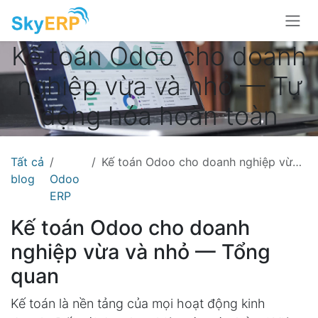
Skip to Content
Kế toán Odoo cho doanh
nghiệp vừa và nhỏ — Tự
động hóa hoàn toàn
Tất cả
Kế toán Odoo cho doanh nghiệp vừa và nhỏ — Tự động hóa hoàn toàn
blog
Odoo
ERP
Kế toán Odoo cho doanh
nghiệp vừa và nhỏ — Tổng
quan
Kế toán là nền tảng của mọi hoạt động kinh