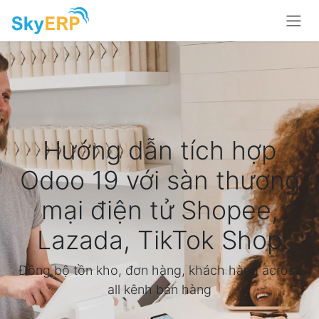
Skip to Content
Hướng dẫn tích hợp
Odoo 19 với sàn thương
mại điện tử Shopee,
Lazada, TikTok Shop
Đồng bộ tồn kho, đơn hàng, khách hàng across
all kênh bán hàng