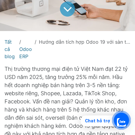
Tất
Hướng dẫn tích hợp Odoo 19 với sàn thương mại điện tử Shopee, Lazada, TikTok Shop
cả
Odoo
blog
ERP
Thị trường thương mại điện tử Việt Nam đạt 22 tỷ
USD năm 2025, tăng trưởng 25% mỗi năm. Hầu
hết doanh nghiệp bán hàng trên 3-5 nền tảng:
website riêng, Shopee, Lazada, TikTok Shop,
Facebook. Vấn đề nan giải? Quản lý tồn kho, đơn
hàng và khách hàng trên 5 hệ thống khác nhau
dẫn đến sai sót, oversell (bán quá kho), và trải
Chat hỗ trợ
nghiệm khách hàng kém. Odoo 19 giải quyết vấn
đề này với khả năng tích hợp đa nền tảng native.